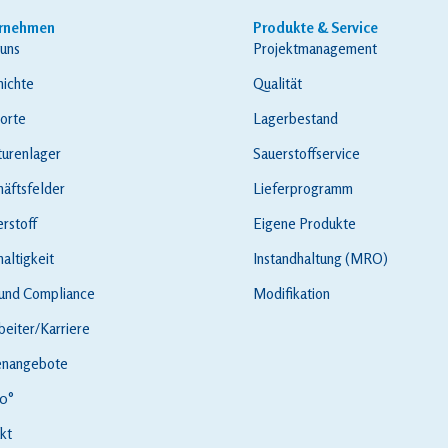
rnehmen
Produkte & Service
uns
Projektmanagement
ichte
Qualität
orte
Lagerbestand
urenlager
Sauerstoffservice
äftsfelder
Lieferprogramm
rstoff
Eigene Produkte
altigkeit
Instandhaltung (MRO)
 und Compliance
Modifikation
beiter/Karriere
enangebote
0°
kt