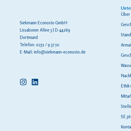
Unte
Über 
Siekmann Econosto GmbH
Gesch
Lissaboner Allee 3 | D-44269
Stand
Dortmund
Telefon: 0231 / 9 37 50
Armat
E-Mail:
info@siekmann-econosto.de
Gesch
Wasse
Nachh
I
L
Ethik
n
i
s
n
Mitar
t
k
Stell
a
e
g
d
SE 36
r
i
Konta