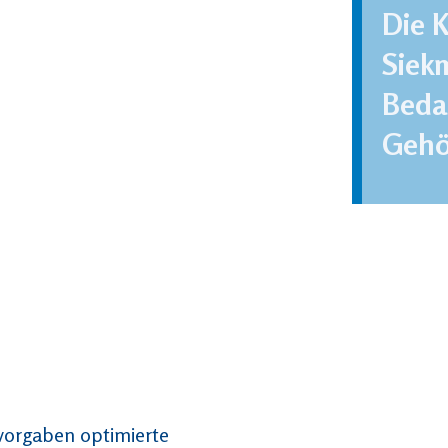
Die 
Siek
Beda
Gehö
vorgaben optimierte