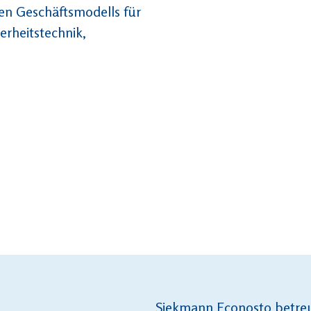
hen Geschäftsmodells für
erheitstechnik,
Siekmann Econosto betre