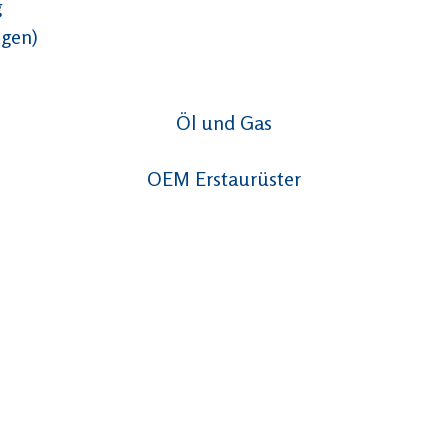
g
ngen)
Öl und Gas
OEM Erstaurüster