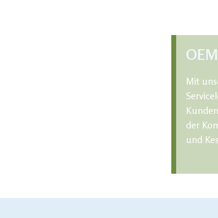
OEM 
Mit un
Service
Kunden 
der Kom
und Kes