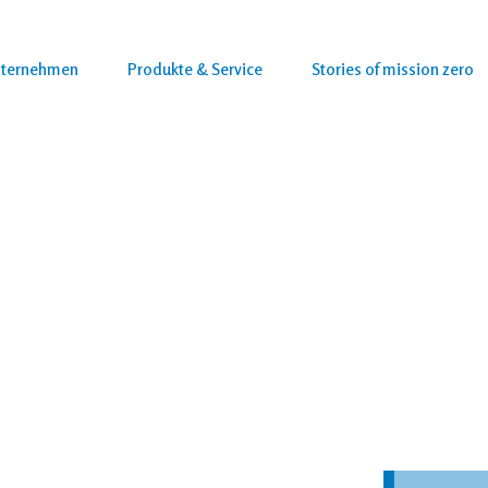
Öffne Unternehmen
Öffne Produkte & Service
ternehmen
Produkte & Service
Stories of mission zero